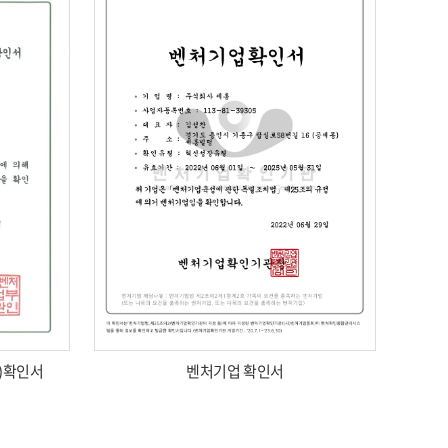
z)확인서
벤처기업 확인서