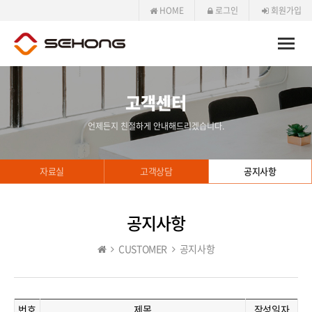
HOME
로그인
회원가입
Toggle
naviga
고객센터
언제든지 친절하게 안내해드리겠습니다.
자료실
고객상담
공지사항
공지사항
CUSTOMER
공지사항
번호
제목
작성일자