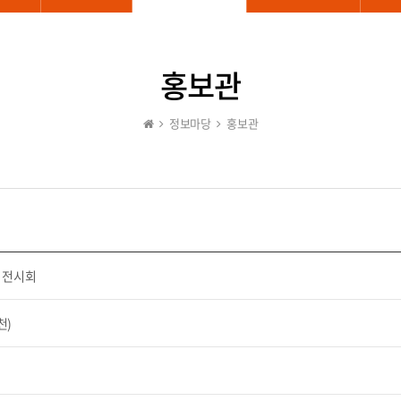
홍보관
정보마당
홍보관
품 전시회
천)