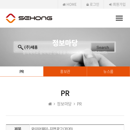
HOME
로그인
회원가입
Toggle
naviga
정보마당
창의적이고 감각적인 신제품을 가장 먼저 전달드리겠습니다.
PR
홍보관
뉴스룸
PR
정보마당
PR
제목
와이어웨이-지면광고(2020)