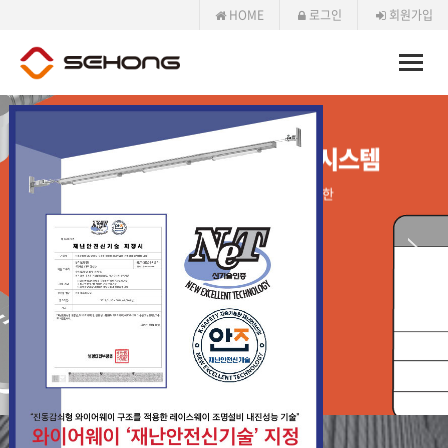
HOME
로그인
회원가입
Toggle
naviga
배관+배선+접속구 일체형 시스템
간단한 체결로 노출가변형 조립공법을 실현한
새로운 조립공법 시스템입니다.
바로가기